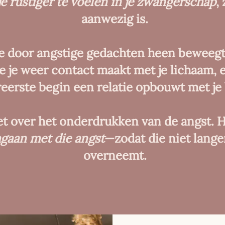
je rustiger te voelen in je zwangerschap
,
aanwezig is.
je door angstige gedachten heen beweegt
oe je weer contact maakt met je lichaam, 
reerste begin een relatie opbouwt met je
iet over het onderdrukken van de angst. H
mgaan met die angst
—zodat die niet langer
overneemt.