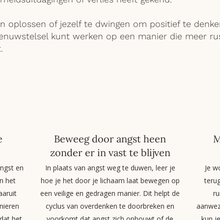
en oplossen of jezelf te dwingen om positief te denken
zenuwstelsel kunt werken op een manier die meer rus
.
e
Beweeg door angst heen
M
zonder er in vast te blijven
angst en
In plaats van angst weg te duwen, leer je
Je w
n het
hoe je het door je lichaam laat bewegen op
terug
aruit
een veilige en gedragen manier. Dit helpt de
ru
nieren
cyclus van overdenken te doorbreken en
aanwezi
dat het
voorkomt dat angst zich opbouwt of de
kun j