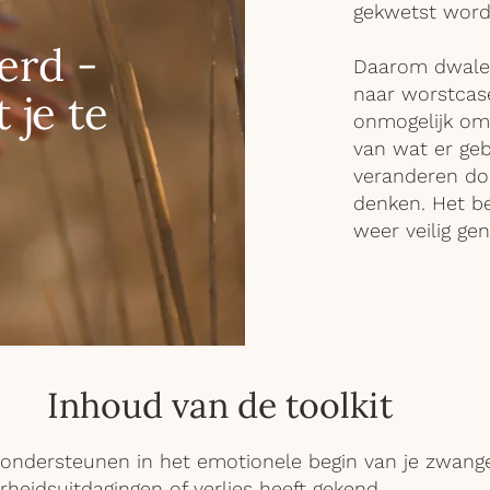
gekwetst word
erd -
Daarom dwalen
naar worstcase
 je te
onmogelijk om 
van wat er gebe
veranderen doo
denken. Het be
weer veilig ge
Inhoud van de toolkit
e ondersteunen in het emotionele begin van je zwan
heidsuitdagingen of verlies heeft gekend.