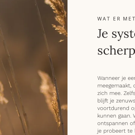
WAT ER MET
Je sys
scher
Wanneer je een 
meegemaakt, dr
zich mee. Zelf
blijft je zenuw
voortdurend op
kunnen gaan. W
ontspannen of 
je probeert t