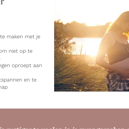
er
 te maken met je
 om niet op te
n
ngen oproept aan
ntspannen en te
hap