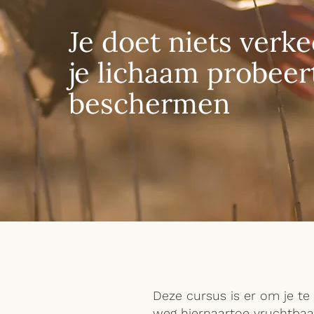
Je doet niets verke
je lichaam probeert
beschermen
Deze cursus is er om je t
weg hiernaartoe vruchtbaar