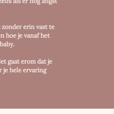
 zelfs als er nog angst
 zonder erin vast te
en hoe je vanaf het
 baby.
et gaat erom dat je
 je hele ervaring