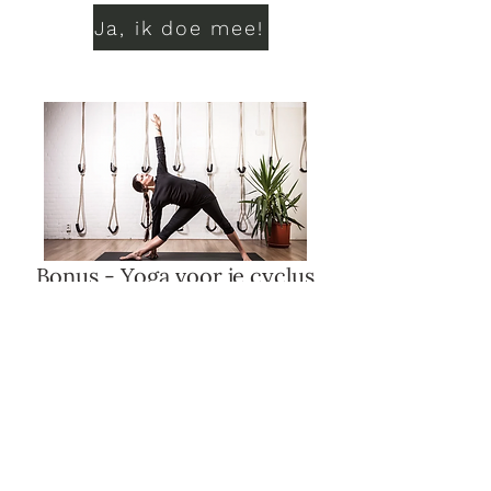
Ja, ik doe mee!
Bonus - Yoga voor je cyclus
Mijn geweldige yogadocente Sarah-Jane
Rawkins heeft als bonus samen met mij
een aantal speciale yogavideo's
opgenomen voor verschillende
momente in je cyclus. Je vindt ze in de
cursus.